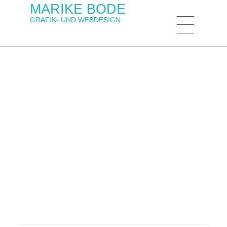
MARIKE BODE
GRAFIK- UND WEBDESIGN
MARIKE BODE
Grafik- und Webdesign Berlin